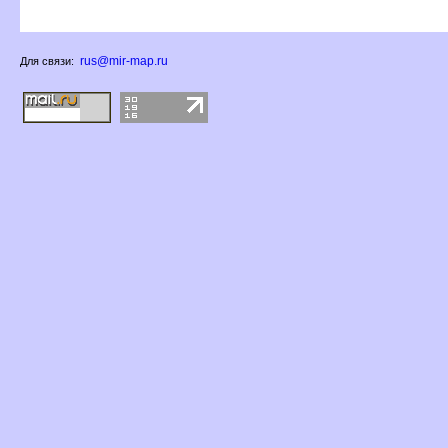
rus@mir-map.ru
Для связи: