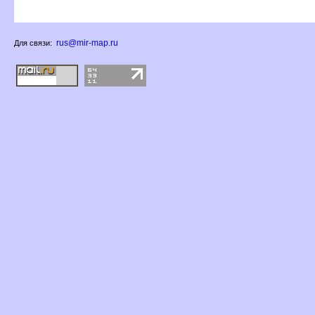
rus@mir-map.ru
Для связи: