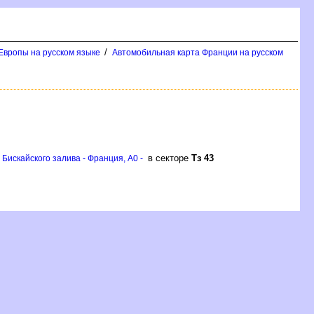
/
Европы на русском языке
Автомобильная карта Франции на русском
в секторе
Тз 43
Бискайского залива - Франция, A0 -