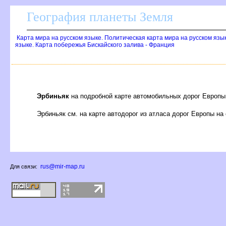
География планеты Земля
Карта мира на русском языке. Политическая карта мира на русском язы
языке. Карта побережья Бискайского залива - Франция
Эрбиньяк
на подробной карте автомобильных дорог Европы
Эрбиньяк см. на карте автодорог из атласа дорог Европы на
rus@mir-map.ru
Для связи: