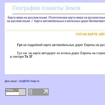
География планеты Земля
Карта мира на русском языке. Политическая карта мира на русском язы
/
на русском языке
Карта автомобильных и железных дорог Великобрит
ГУЛ НА КАРТЕ А
Гул
на подробной карте автомобильных дорог Европы на ру
Гул см. на карте автодорог из атласа дорог Европы на стра
в секторе
Тк 37
rus@mir-map.ru
Для связи: