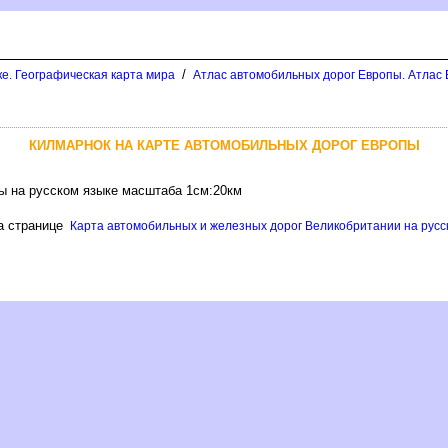
/
ке. Географическая карта мира
Атлас автомобильных дорог Европы. Атлас 
КИЛМАРНОК НА КАРТЕ АВТОМОБИЛЬНЫХ ДОРОГ ЕВРОПЫ
ы на русском языке масштаба 1см:20км
на странице
Карта автомобильных и железных дорог Великобритании на русск