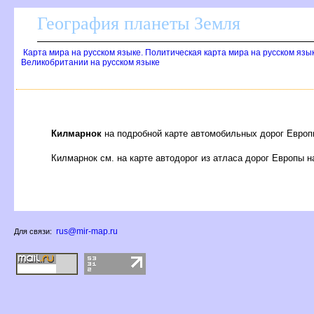
География планеты Земля
Карта мира на русском языке. Политическая карта мира на русском язы
Великобритании на русском языке
Килмарнок
на подробной карте автомобильных дорог Европ
Килмарнок см. на карте автодорог из атласа дорог Европы 
rus@mir-map.ru
Для связи: