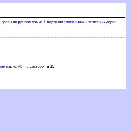
/
Европы на русском языке
Карта автомобильных и железных дорог
в секторе
Те 35
ом языке, A0 -