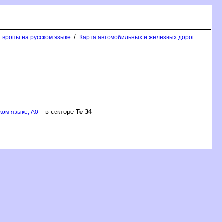
/
Европы на русском языке
Карта автомобильных и железных дорог
в секторе
Те 34
ом языке, A0 -