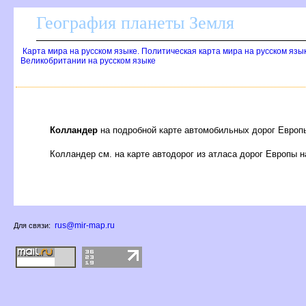
География планеты Земля
Карта мира на русском языке. Политическая карта мира на русском язы
Великобритании на русском языке
Колландер
на подробной карте автомобильных дорог Европ
Колландер см. на карте автодорог из атласа дорог Европы 
rus@mir-map.ru
Для связи: