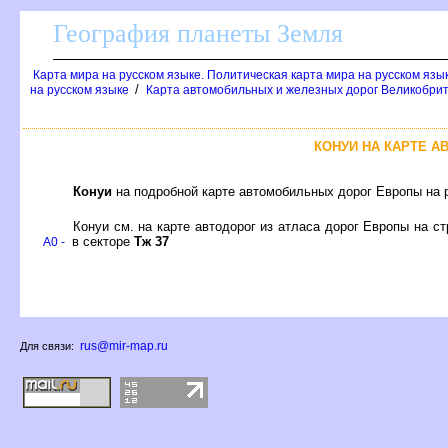
География планеты Земля
Карта мира на русском языке. Политическая карта мира на русском язы
/
на русском языке
Карта автомобильных и железных дорог Великобрит
КОНУИ НА КАРТЕ 
Конуи
на подробной карте автомобильных дорог Европы на 
Конуи см. на карте автодорог из атласа дорог Европы на с
в секторе
Тж 37
A0 -
rus@mir-map.ru
Для связи: