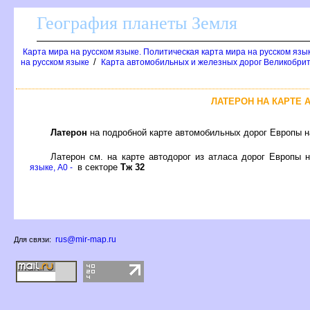
География планеты Земля
Карта мира на русском языке. Политическая карта мира на русском язы
/
на русском языке
Карта автомобильных и железных дорог Великобрит
ЛАТЕРОН НА КАРТЕ
Латерон
на подробной карте автомобильных дорог Европы н
Латерон см. на карте автодорог из атласа дорог Европы 
в секторе
Тж 32
языке, A0 -
rus@mir-map.ru
Для связи: