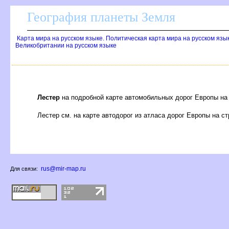
География планеты Земля
Карта мира на русском языке. Политическая карта мира на русском язы
Великобритании на русском языке
Лестер
на подробной карте автомобильных дорог Европы на
Лестер см. на карте автодорог из атласа дорог Европы на с
rus@mir-map.ru
Для связи: