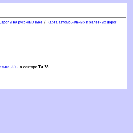
/
Европы на русском языке
Карта автомобильных и железных дорог
в секторе
Ти 38
зыке, A0 -