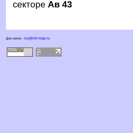
секторе
Ав 43
rus@mir-map.ru
Для связи: