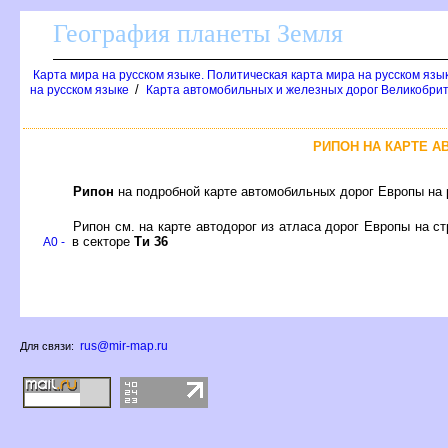
География планеты Земля
Карта мира на русском языке. Политическая карта мира на русском язы
/
на русском языке
Карта автомобильных и железных дорог Великобрит
РИПОН НА КАРТЕ 
Рипон
на подробной карте автомобильных дорог Европы на 
Рипон см. на карте автодорог из атласа дорог Европы на с
в секторе
Ти 36
A0 -
rus@mir-map.ru
Для связи: