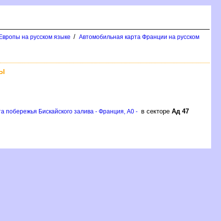
/
Европы на русском языке
Автомобильная карта Франции на русском
ПЫ
в секторе
Ад 47
а побережья Бискайского залива - Франция, A0 -