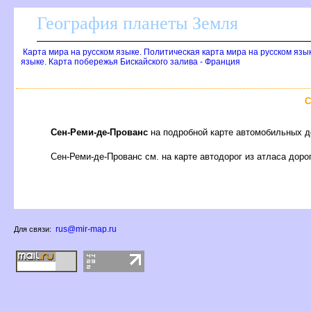
География планеты Земля
Карта мира на русском языке. Политическая карта мира на русском язы
языке. Карта побережья Бискайского залива - Франция
С
Сен-Реми-де-Прованс
на подробной карте автомобильных д
Сен-Реми-де-Прованс см. на карте автодорог из атласа дор
rus@mir-map.ru
Для связи: